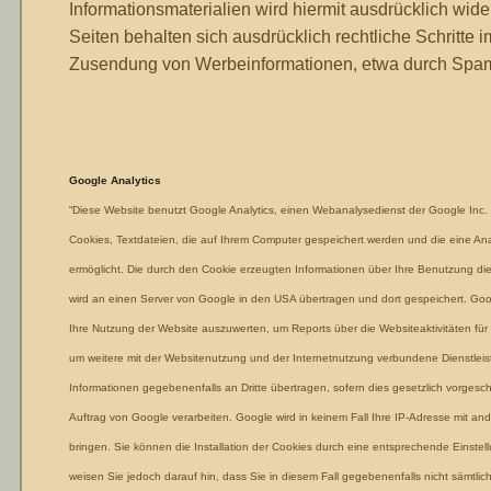
Informationsmaterialien wird hiermit ausdrücklich wide
Seiten behalten sich ausdrücklich rechtliche Schritte 
Zusendung von Werbeinformationen, etwa durch Spam-
Google Analytics
“Diese Website benutzt Google Analytics, einen Webanalysedienst der Google Inc.
Cookies, Textdateien, die auf Ihrem Computer gespeichert werden und die eine An
ermöglicht. Die durch den Cookie erzeugten Informationen über Ihre Benutzung dies
wird an einen Server von Google in den USA übertragen und dort gespeichert. Goo
Ihre Nutzung der Website auszuwerten, um Reports über die Websiteaktivitäten fü
um weitere mit der Websitenutzung und der Internetnutzung verbundene Dienstleis
Informationen gegebenenfalls an Dritte übertragen, sofern dies gesetzlich vorgesch
Auftrag von Google verarbeiten. Google wird in keinem Fall Ihre IP-Adresse mit an
bringen. Sie können die Installation der Cookies durch eine entsprechende Einstell
weisen Sie jedoch darauf hin, dass Sie in diesem Fall gegebenenfalls nicht sämtlic