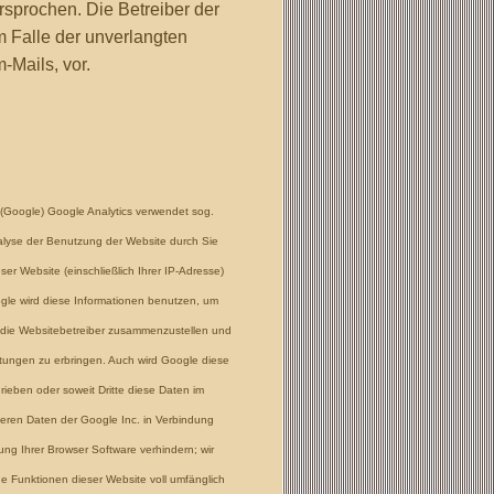
rsprochen. Die Betreiber der
im Falle der unverlangten
Mails, vor.
 (Google) Google Analytics verwendet sog.
alyse der Benutzung der Website durch Sie
er Website (einschließlich Ihrer IP-Adresse)
gle wird diese Informationen benutzen, um
r die Websitebetreiber zusammenzustellen und
tungen zu erbringen. Auch wird Google diese
rieben oder soweit Dritte diese Daten im
deren Daten der Google Inc. in Verbindung
ung Ihrer Browser Software verhindern; wir
he Funktionen dieser Website voll umfänglich