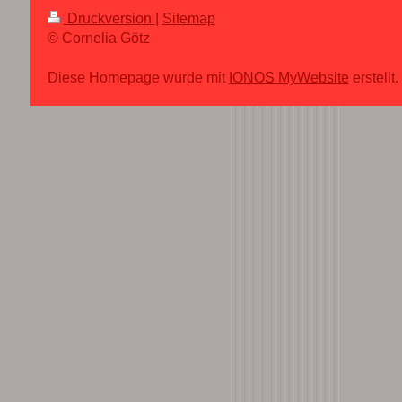
Druckversion
|
Sitemap
© Cornelia Götz
Diese Homepage wurde mit
IONOS MyWebsite
erstellt.